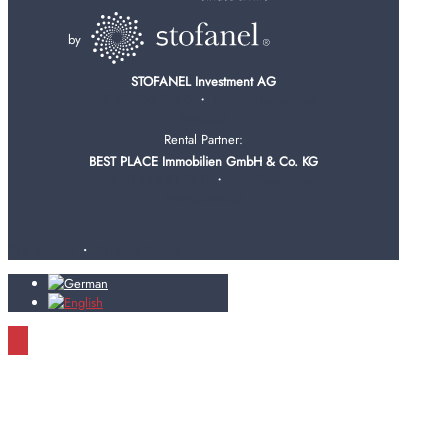
by
STOFANEL Investment AG
+49 30 206 105 0
・
info@unikat-unique-
living.de
Rental Partner:
BEST PLACE Immobilien GmbH & Co. KG
+49 30 443 51 96 0
・
info@bestplace-
immobilien.de
Site Notice
・
Privacy Policy