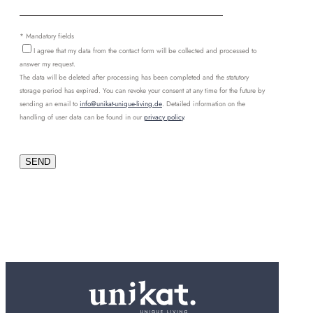
* Mandatory fields
I agree that my data from the contact form will be collected and processed to
answer my request.
The data will be deleted after processing has been completed and the statutory
storage period has expired. You can revoke your consent at any time for the future by
sending an email to
info@unikat-unique-living.de
. Detailed information on the
handling of user data can be found in our
privacy policy
.