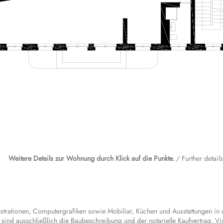
Wohnung / Apartment: 41
Wohnung / Apartment: 42 + 43
Wohnung / Apartment: 44
Wohnung / Apartment: 46
Wohnung / Apartment: 45
Weitere Details zur Wohnung durch Klick auf die Punkte.
/ Further detail
llustrationen, Computergrafiken sowie Mobiliar, Küchen und Ausstattungen in
 sind ausschließlich die Baubeschreibung und der notarielle Kaufvertrag. Vi