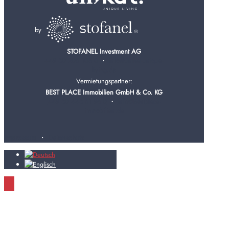
by
STOFANEL Investment AG
+49 30 206 105 0
・
info@unikat-unique-
living.de
Vermietungspartner:
BEST PLACE Immobilien GmbH & Co. KG
+49 30 443 51 96 0
・
info@bestplace-
immobilien.de
Impressum
・
Datenschutz