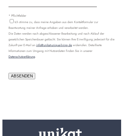
* Pflichtfelder
Ich stimme zu, dass meine Angaben aus dem Kontaktformular zur
Beantwortung meiner Anfrage erhoben und verarbeitet werden.
Die Daten werden nach abgeschlossener Bearbeitung und nach Ablauf der
gesetzlichen Speicherdauer gelöscht. Sie können Ihre Einwilligung jederzeit für die
Zukunft per E-Mail an
info@unikat-unique-living.de
widerrufen. Detaillierte
Informationen zum Umgang mit Nutzerdaten finden Sie in unserer
Datenschutzerklärung
.